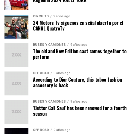
CIRCUITO
2 años ago
24 Motors Tv síguenos en señal abierta por el
CANAL QuatroTv
BUSES Y CAMIONES
9 años ago
The old and New Edition cast comes together to
perform
OFF ROAD
9 años ago
According to Dior Couture, this taboo fashion
accessory is back
BUSES Y CAMIONES
9 años ago
‘Better Call Saul’ has been renewed for a fourth
season
OFF ROAD
2 años ago