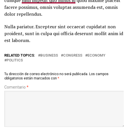
cumque
nihil impedit quo minus id
quod maxime placeat
facere possimus, omnis voluptas assumenda est, omnis
dolor repellendus.
Nulla pariatur. Excepteur sint occaecat cupidatat non
proident, sunt in culpa qui officia deserunt mollit anim id
est laborum.
RELATED TOPICS:
BUSINESS
CONGRESS
ECONOMY
POLITICS
Tu dirección de correo electrónico no será publicada.
Los campos
obligatorios están marcados con
*
Comentario
*