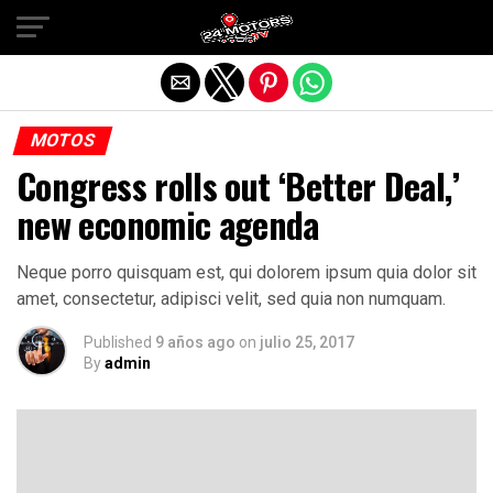
Salir de la versión móvil
MOTOS
Congress rolls out ‘Better Deal,’
new economic agenda
Neque porro quisquam est, qui dolorem ipsum quia dolor sit
amet, consectetur, adipisci velit, sed quia non numquam.
Published
9 años ago
on
julio 25, 2017
By
admin