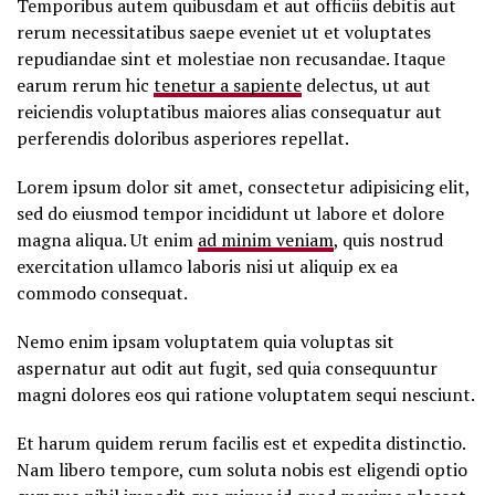
Temporibus autem quibusdam et aut officiis debitis aut
rerum necessitatibus saepe eveniet ut et voluptates
repudiandae sint et molestiae non recusandae. Itaque
earum rerum hic
tenetur a sapiente
delectus, ut aut
reiciendis voluptatibus maiores alias consequatur aut
perferendis doloribus asperiores repellat.
Lorem ipsum dolor sit amet, consectetur adipisicing elit,
sed do eiusmod tempor incididunt ut labore et dolore
magna aliqua. Ut enim
ad minim veniam
, quis nostrud
exercitation ullamco laboris nisi ut aliquip ex ea
commodo consequat.
Nemo enim ipsam voluptatem quia voluptas sit
aspernatur aut odit aut fugit, sed quia consequuntur
magni dolores eos qui ratione voluptatem sequi nesciunt.
Et harum quidem rerum facilis est et expedita distinctio.
Nam libero tempore, cum soluta nobis est eligendi optio