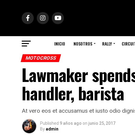
INICIO
NOSOTROS
RALLY
CIRCUI
MOTOCROSS
Lawmaker spends
handler, barista
At vero eos et accusamus et iusto odio digni
Published
9 años ago
on
junio 25, 2017
By
admin