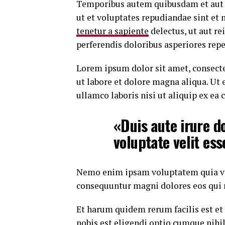
Temporibus autem quibusdam et aut of
ut et voluptates repudiandae sint et
tenetur a sapiente
delectus, ut aut re
perferendis doloribus asperiores repe
Lorem ipsum dolor sit amet, consecte
ut labore et dolore magna aliqua. Ut
ullamco laboris nisi ut aliquip ex e
«Duis aute irure do
voluptate velit ess
Nemo enim ipsam voluptatem quia volu
consequuntur magni dolores eos qui 
Et harum quidem rerum facilis est et
nobis est eligendi optio cumque
nihi