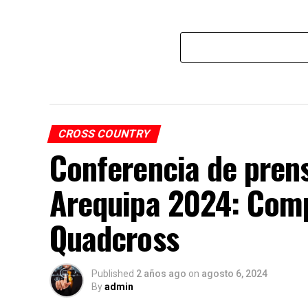
CROSS COUNTRY
Conferencia de pren
Arequipa 2024: Comp
Quadcross
Published
2 años ago
on
agosto 6, 2024
By
admin