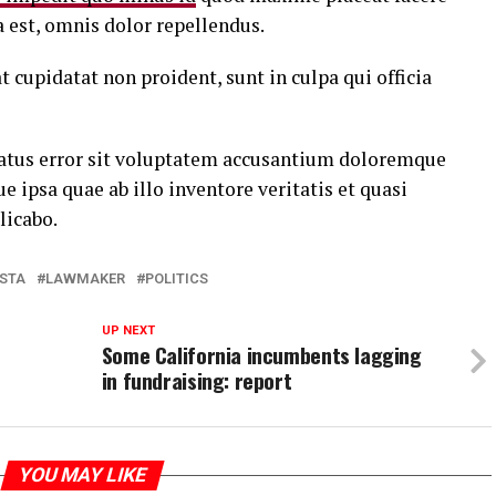
est, omnis dolor repellendus.
t cupidatat non proident, sunt in culpa qui officia
 natus error sit voluptatem accusantium doloremque
ipsa quae ab illo inventore veritatis et quasi
licabo.
STA
LAWMAKER
POLITICS
UP NEXT
Some California incumbents lagging
in fundraising: report
YOU MAY LIKE