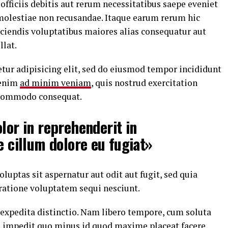
ficiis debitis aut rerum necessitatibus saepe eveniet
 molestiae non recusandae. Itaque earum rerum hic
iciendis voluptatibus maiores alias consequatur aut
llat.
tur adipisicing elit, sed do eiusmod tempor incididunt
 enim
ad minim veniam
, quis nostrud exercitation
a commodo consequat.
lor in reprehenderit in
e cillum dolore eu fugiat»
ptas sit aspernatur aut odit aut fugit, sed quia
ratione voluptatem sequi nesciunt.
 expedita distinctio. Nam libero tempore, cum soluta
l impedit quo minus id
quod maxime placeat facere