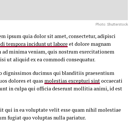
Photo: Shutterstock
m ipsum quia dolor sit amet, consectetur, adipisci
di tempora incidunt ut labore
et dolore magnam
m ad minima veniam, quis nostrum exercitationem
nisi ut aliquid ex ea commodi consequatur.
io dignissimos ducimus qui blanditiis praesentium
uos dolores et quas
molestias excepturi sint
occaecati
nt in culpa qui officia deserunt mollitia animi, id est
t qui in ea voluptate velit esse quam nihil molestiae
um fugiat quo voluptas nulla pariatur.