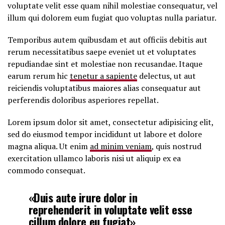
voluptate velit esse quam nihil molestiae consequatur, vel
illum qui dolorem eum fugiat quo voluptas nulla pariatur.
Temporibus autem quibusdam et aut officiis debitis aut
rerum necessitatibus saepe eveniet ut et voluptates
repudiandae sint et molestiae non recusandae. Itaque
earum rerum hic
tenetur a sapiente
delectus, ut aut
reiciendis voluptatibus maiores alias consequatur aut
perferendis doloribus asperiores repellat.
Lorem ipsum dolor sit amet, consectetur adipisicing elit,
sed do eiusmod tempor incididunt ut labore et dolore
magna aliqua. Ut enim
ad minim veniam
, quis nostrud
exercitation ullamco laboris nisi ut aliquip ex ea
commodo consequat.
«Duis aute irure dolor in
reprehenderit in voluptate velit esse
cillum dolore eu fugiat»