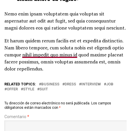
Nemo enim ipsam voluptatem quia voluptas sit
aspernatur aut odit aut fugit, sed quia consequuntur
magni dolores eos qui ratione voluptatem sequi nesciunt.
Et harum quidem rerum facilis est et expedita distinctio.
Nam libero tempore, cum soluta nobis est eligendi optio
cumque
nihil impedit quo minus id
quod maxime placeat
facere possimus, omnis voluptas assumenda est, omnis
dolor repellendus.
RELATED TOPICS:
BUSINESS
DRESS
INTERVIEW
JOB
OFFER
STYLE
SUIT
Tu dirección de correo electrónico no será publicada.
Los campos
obligatorios están marcados con
*
Comentario
*