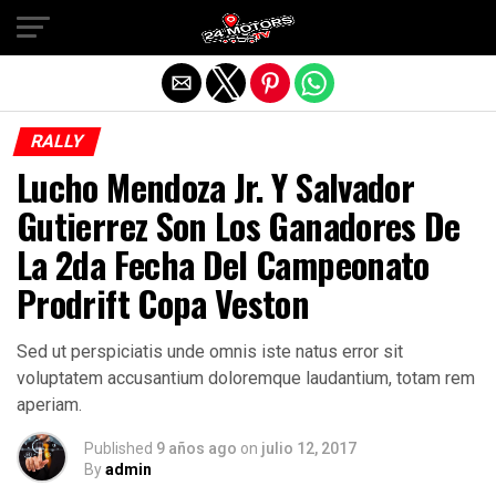
Salir de la versión móvil
RALLY
Lucho Mendoza Jr. Y Salvador
Gutierrez Son Los Ganadores De
La 2da Fecha Del Campeonato
Prodrift Copa Veston
Sed ut perspiciatis unde omnis iste natus error sit
voluptatem accusantium doloremque laudantium, totam rem
aperiam.
Published
9 años ago
on
julio 12, 2017
By
admin