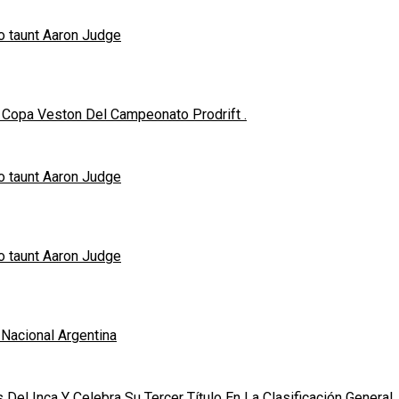
o taunt Aaron Judge
Copa Veston Del Campeonato Prodrift .
o taunt Aaron Judge
o taunt Aaron Judge
 Nacional Argentina
Del Inca Y Celebra Su Tercer Título En La Clasificación General