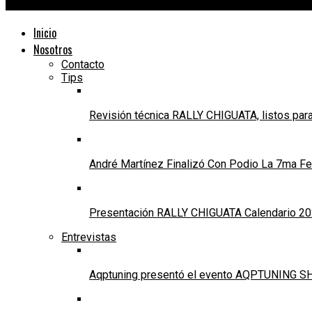
24Motors TV
Inicio
Nosotros
Contacto
Tips
Revisión técnica RALLY CHIGUATA, listos para
André Martínez Finalizó Con Podio La 7ma Fec
Presentación RALLY CHIGUATA Calendario 20
Entrevistas
Aqptuning presentó el evento AQPTUNING SH