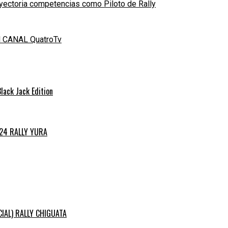
yectoria competencias como Piloto de Rally
el CANAL QuatroTv
ack Jack Edition
024 RALLY YURA
ICIAL) RALLY CHIGUATA