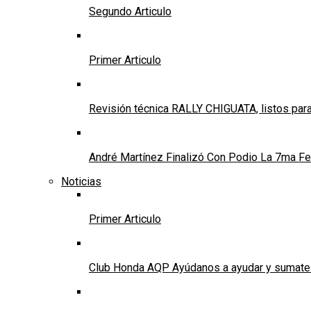
Segundo Articulo
Primer Articulo
Revisión técnica RALLY CHIGUATA, listos para
André Martínez Finalizó Con Podio La 7ma Fec
Noticias
Primer Articulo
Club Honda AQP Ayúdanos a ayudar y sumate a