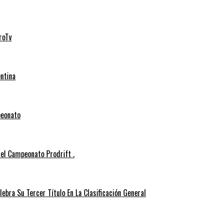
roTv
entina
peonato
el Campeonato Prodrift .
ebra Su Tercer Título En La Clasificación General