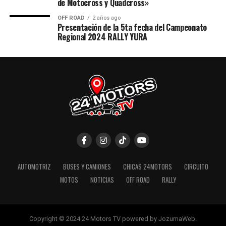
de Motocross y Quadcross»
OFF ROAD
2 años ago
Presentación de la 5ta fecha del Campeonato
Regional 2024 RALLY YURA
AUTOMOTRIZ
BUSES Y CAMIONES
CHICAS 24MOTORS
CIRCUITO
MOTOS
NOTICIAS
OFF ROAD
RALLY
Copyright © 2024 24 Motors TV powered by JozumaWeb.