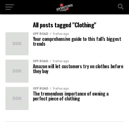
All posts tagged "Clothing"
OFF ROAD
9 años ago
Your comprehensive guide to this fall’s biggest
trends
OFF ROAD
9 años ago
Amazon will let customers try on clothes before
they buy
OFF ROAD
9 años ago
The tremendous importance of owning a
perfect piece of clothing