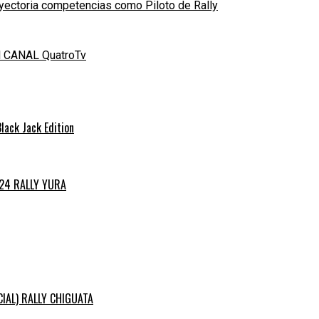
yectoria competencias como Piloto de Rally
el CANAL QuatroTv
ack Jack Edition
024 RALLY YURA
ICIAL) RALLY CHIGUATA