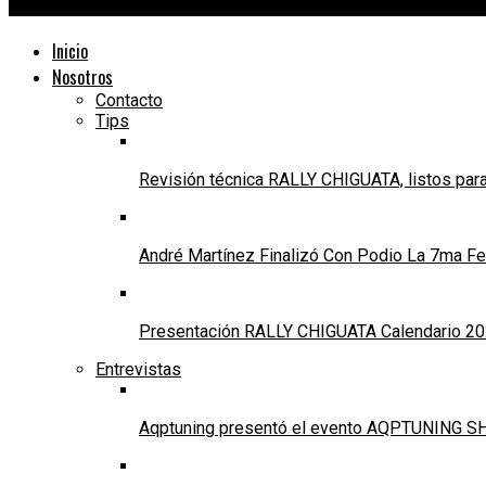
24Motors TV
Inicio
Nosotros
Contacto
Tips
Revisión técnica RALLY CHIGUATA, listos para
André Martínez Finalizó Con Podio La 7ma Fec
Presentación RALLY CHIGUATA Calendario 20
Entrevistas
Aqptuning presentó el evento AQPTUNING SH