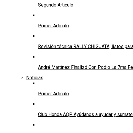
Segundo Articulo
Primer Articulo
Revisión técnica RALLY CHIGUATA, listos para
André Martínez Finalizó Con Podio La 7ma Fec
Noticias
Primer Articulo
Club Honda AQP Ayúdanos a ayudar y sumate a