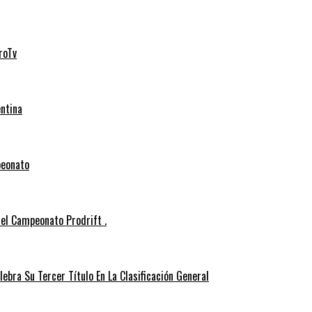
roTv
entina
peonato
el Campeonato Prodrift .
ebra Su Tercer Título En La Clasificación General