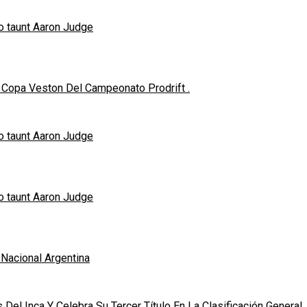
o taunt Aaron Judge
Copa Veston Del Campeonato Prodrift .
o taunt Aaron Judge
o taunt Aaron Judge
 Nacional Argentina
Del Inca Y Celebra Su Tercer Título En La Clasificación General