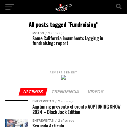
All posts tagged "Fundraising"
MOTOS
9 años ago
Some California incumbents lagging in
fundraising: report
ADVERTISEMENT
ULTIMOS
TRENDENCIA
VIDEOS
ENTREVISTAS
2 años ago
Aqptuning presentó el evento AQPTUNING SHOW
2024 – Black Jack Edition
ENTREVISTAS
2 años ago
Segundo Articulo