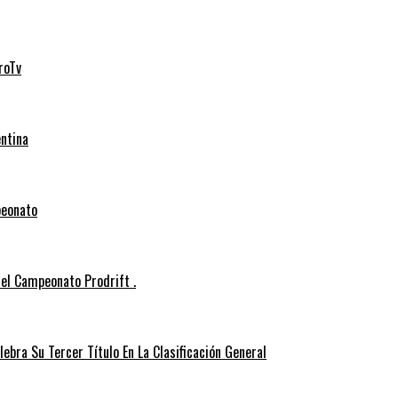
roTv
entina
peonato
el Campeonato Prodrift .
ebra Su Tercer Título En La Clasificación General