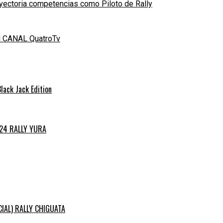
yectoria competencias como Piloto de Rally
el CANAL QuatroTv
ack Jack Edition
024 RALLY YURA
ICIAL) RALLY CHIGUATA