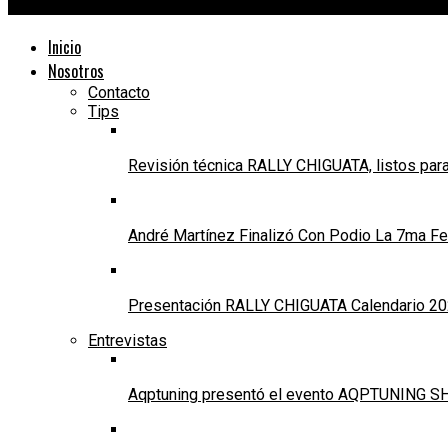
24Motors TV
Inicio
Nosotros
Contacto
Tips
Revisión técnica RALLY CHIGUATA, listos para
André Martínez Finalizó Con Podio La 7ma Fec
Presentación RALLY CHIGUATA Calendario 20
Entrevistas
Aqptuning presentó el evento AQPTUNING SH