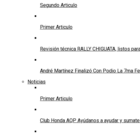
Segundo Articulo
Primer Articulo
Revisión técnica RALLY CHIGUATA, listos para
André Martínez Finalizó Con Podio La 7ma Fec
Noticias
Primer Articulo
Club Honda AQP Ayúdanos a ayudar y sumate a