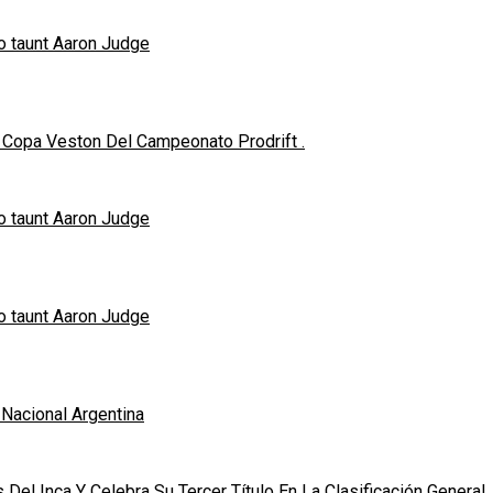
o taunt Aaron Judge
Copa Veston Del Campeonato Prodrift .
o taunt Aaron Judge
o taunt Aaron Judge
 Nacional Argentina
Del Inca Y Celebra Su Tercer Título En La Clasificación General