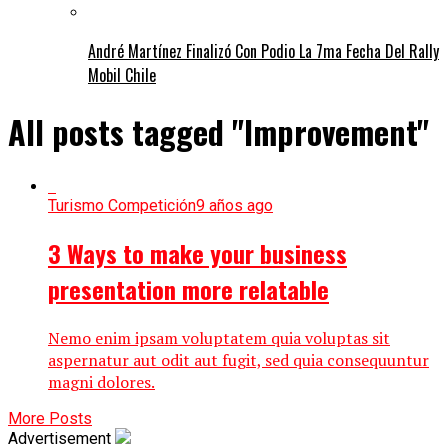
André Martínez Finalizó Con Podio La 7ma Fecha Del Rally
Mobil Chile
All posts tagged "Improvement"
Turismo Competición
9 años ago
3 Ways to make your business
presentation more relatable
Nemo enim ipsam voluptatem quia voluptas sit
aspernatur aut odit aut fugit, sed quia consequuntur
magni dolores.
More Posts
Advertisement