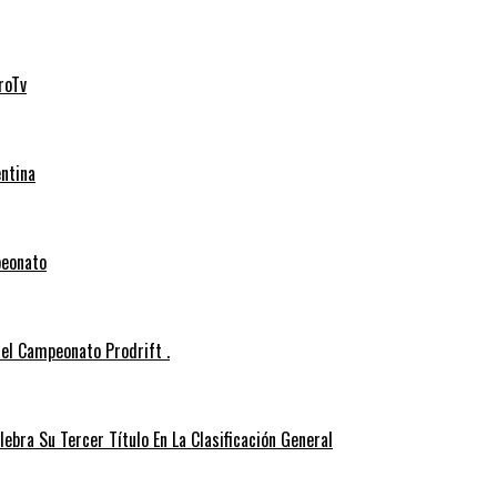
roTv
entina
peonato
el Campeonato Prodrift .
ebra Su Tercer Título En La Clasificación General