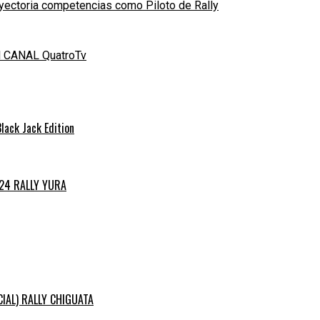
yectoria competencias como Piloto de Rally
el CANAL QuatroTv
ack Jack Edition
024 RALLY YURA
ICIAL) RALLY CHIGUATA