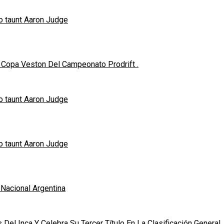
o taunt Aaron Judge
Copa Veston Del Campeonato Prodrift .
o taunt Aaron Judge
o taunt Aaron Judge
 Nacional Argentina
Del Inca Y Celebra Su Tercer Título En La Clasificación General