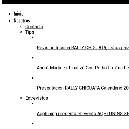
24Motors TV
Inicio
Nosotros
Contacto
Tips
Revisión técnica RALLY CHIGUATA, listos para
André Martínez Finalizó Con Podio La 7ma Fec
Presentación RALLY CHIGUATA Calendario 20
Entrevistas
Aqptuning presentó el evento AQPTUNING SH