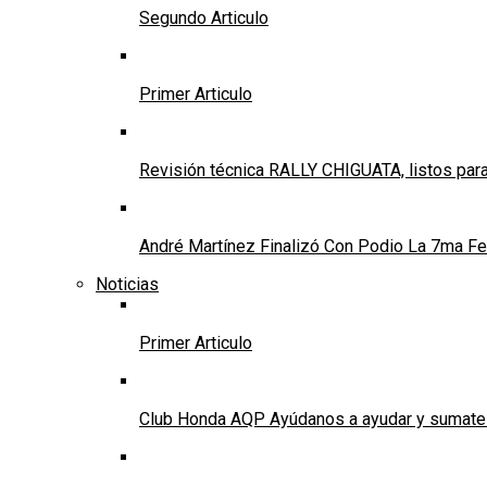
Segundo Articulo
Primer Articulo
Revisión técnica RALLY CHIGUATA, listos para
André Martínez Finalizó Con Podio La 7ma Fec
Noticias
Primer Articulo
Club Honda AQP Ayúdanos a ayudar y sumate a