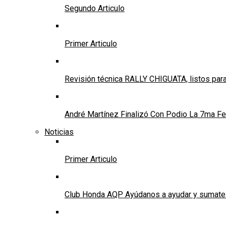
Segundo Articulo
Primer Articulo
Revisión técnica RALLY CHIGUATA, listos para
André Martínez Finalizó Con Podio La 7ma Fec
Noticias
Primer Articulo
Club Honda AQP Ayúdanos a ayudar y sumate a