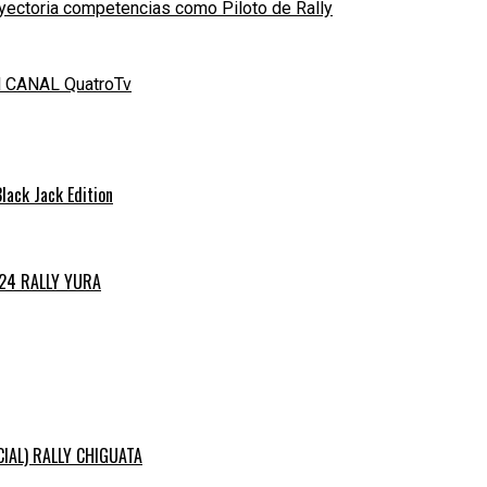
yectoria competencias como Piloto de Rally
el CANAL QuatroTv
ack Jack Edition
024 RALLY YURA
ICIAL) RALLY CHIGUATA