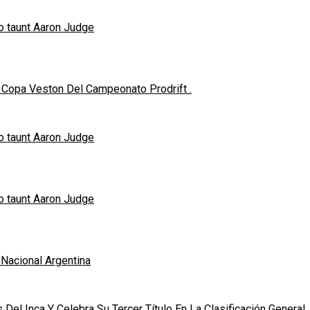
o taunt Aaron Judge
Copa Veston Del Campeonato Prodrift .
o taunt Aaron Judge
o taunt Aaron Judge
 Nacional Argentina
Del Inca Y Celebra Su Tercer Título En La Clasificación General