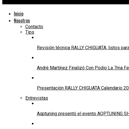
24Motors TV
Inicio
Nosotros
Contacto
Tips
Revisión técnica RALLY CHIGUATA, listos para
André Martínez Finalizó Con Podio La 7ma Fec
Presentación RALLY CHIGUATA Calendario 20
Entrevistas
Aqptuning presentó el evento AQPTUNING SH