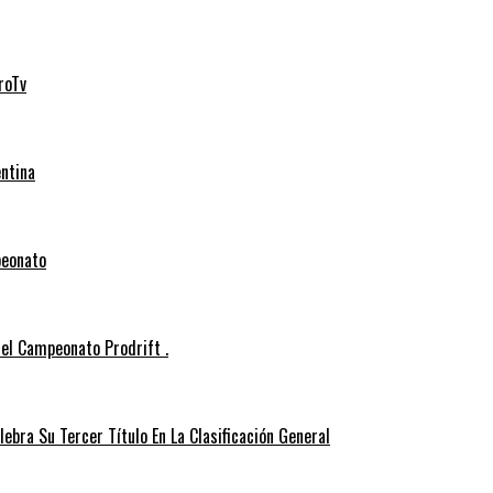
roTv
entina
peonato
el Campeonato Prodrift .
ebra Su Tercer Título En La Clasificación General