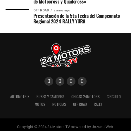
de Motocross y Quadcross»
OFF ROAD
2 años ago
Presentación de la 5ta fecha del Campeonato
Regional 2024 RALLY YURA
AUTOMOTRIZ
BUSES Y CAMIONES
CHICAS 24MOTORS
CIRCUITO
MOTOS
NOTICIAS
OFF ROAD
RALLY
Copyright © 2024 24 Motors TV powered by JozumaWeb.