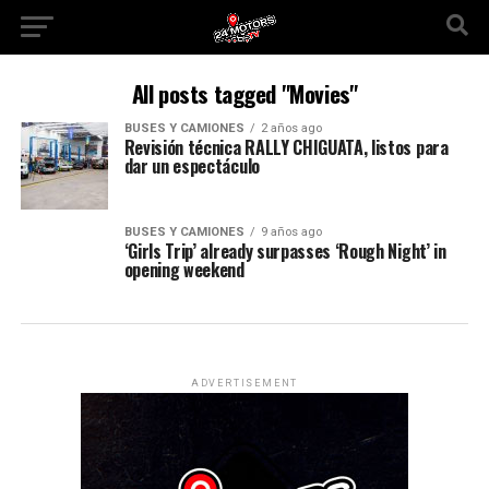
All posts tagged "Movies"
BUSES Y CAMIONES
2 años ago
Revisión técnica RALLY CHIGUATA, listos para
dar un espectáculo
BUSES Y CAMIONES
9 años ago
‘Girls Trip’ already surpasses ‘Rough Night’ in
opening weekend
ADVERTISEMENT