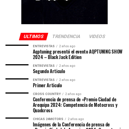
ULTIMOS
TRENDENCIA
VIDEOS
ENTREVISTAS
2 años ago
Aqptuning presentó el evento AQPTUNING SHOW
2024 – Black Jack Edition
ENTREVISTAS
2 años ago
Segundo Articulo
ENTREVISTAS
2 años ago
Primer Articulo
CROSS COUNTRY
2 años ago
Conferencia de prensa de «Premio Ciudad de
Arequipa 2024: Competencia de Motocross y
Quadcross
CHICAS 24MOTORS
2 años ago
Imágenes de la Conferencia de prensa de