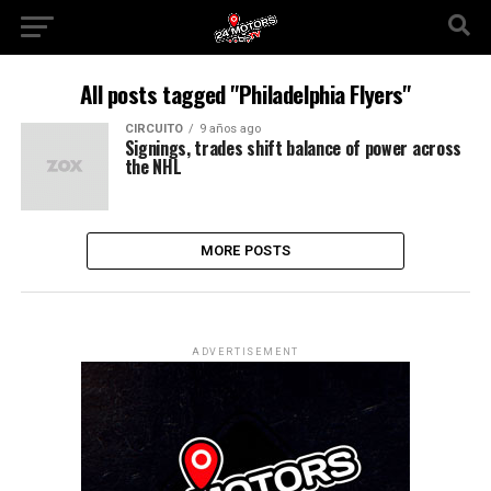
All posts tagged "Philadelphia Flyers"
CIRCUITO
9 años ago
Signings, trades shift balance of power across
the NHL
MORE POSTS
ADVERTISEMENT