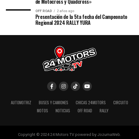
de Motocross y Quadcross»
OFF ROAD
2 años ago
Presentación de la 5ta fecha del Campeonato
Regional 2024 RALLY YURA
AUTOMOTRIZ
BUSES Y CAMIONES
CHICAS 24MOTORS
CIRCUITO
MOTOS
NOTICIAS
OFF ROAD
RALLY
Copyright © 2024 24 Motors TV powered by JozumaWeb.