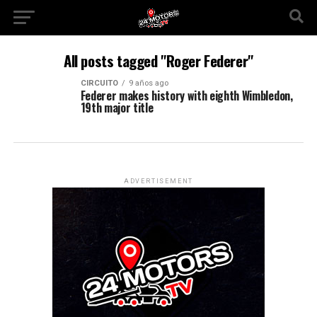
All posts tagged "Roger Federer"
CIRCUITO
9 años ago
Federer makes history with eighth Wimbledon,
19th major title
ADVERTISEMENT