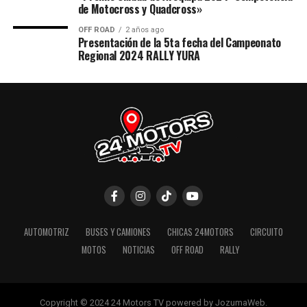
de Motocross y Quadcross»
OFF ROAD
2 años ago
Presentación de la 5ta fecha del Campeonato
Regional 2024 RALLY YURA
AUTOMOTRIZ
BUSES Y CAMIONES
CHICAS 24MOTORS
CIRCUITO
MOTOS
NOTICIAS
OFF ROAD
RALLY
Copyright © 2024 24 Motors TV powered by JozumaWeb.