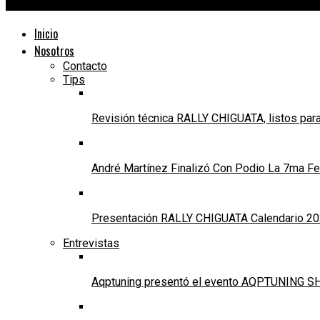
24Motors TV
Inicio
Nosotros
Contacto
Tips
Revisión técnica RALLY CHIGUATA, listos para
André Martínez Finalizó Con Podio La 7ma Fec
Presentación RALLY CHIGUATA Calendario 20
Entrevistas
Aqptuning presentó el evento AQPTUNING SH