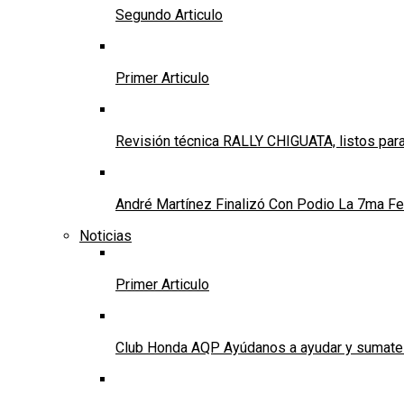
Segundo Articulo
Primer Articulo
Revisión técnica RALLY CHIGUATA, listos para
André Martínez Finalizó Con Podio La 7ma Fec
Noticias
Primer Articulo
Club Honda AQP Ayúdanos a ayudar y sumate a