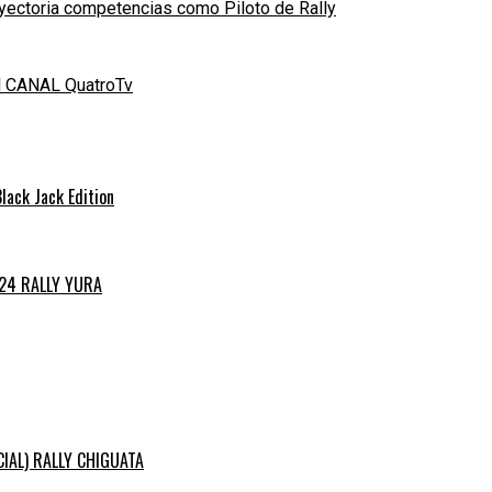
yectoria competencias como Piloto de Rally
el CANAL QuatroTv
ack Jack Edition
024 RALLY YURA
ICIAL) RALLY CHIGUATA