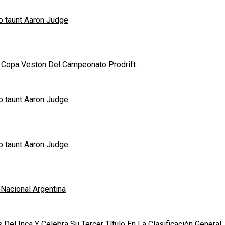
o taunt Aaron Judge
Copa Veston Del Campeonato Prodrift .
o taunt Aaron Judge
o taunt Aaron Judge
 Nacional Argentina
Del Inca Y Celebra Su Tercer Título En La Clasificación General