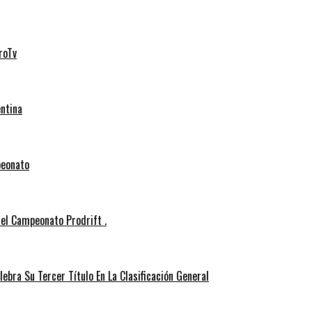
roTv
entina
peonato
el Campeonato Prodrift .
ebra Su Tercer Título En La Clasificación General