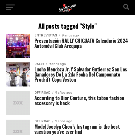
All posts tagged "Style"
ENTREVISTAS
9 años ago
Presentación RALLY CHIGUATA Calendario 2024
Automóvil Club Arequipa
RALLY
9 años ago
Lucho Mendoza Jr. Y Salvador Gutierrez Son Los
Ganadores De La 2da Fecha Del Campeonato
Prodrift Copa Veston
OFF ROAD
9 años ago
According to Dior Couture, this taboo fashion
accessory is back
OFF ROAD
9 años ago
Model Jocelyn Chew’s Instagram is the best
vacation you’ve ever had