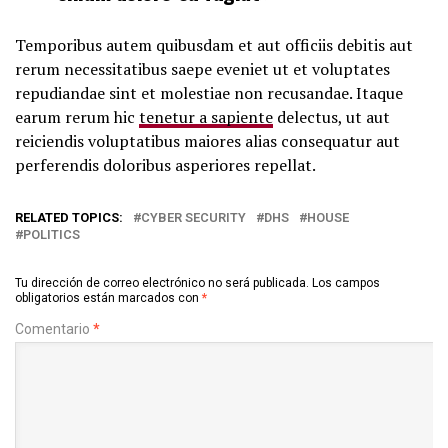
Temporibus autem quibusdam et aut officiis debitis aut
rerum necessitatibus saepe eveniet ut et voluptates
repudiandae sint et molestiae non recusandae. Itaque
earum rerum hic
tenetur a sapiente
delectus, ut aut
reiciendis voluptatibus maiores alias consequatur aut
perferendis doloribus asperiores repellat.
RELATED TOPICS:
CYBER SECURITY
DHS
HOUSE
POLITICS
Tu dirección de correo electrónico no será publicada.
Los campos
obligatorios están marcados con
*
Comentario
*