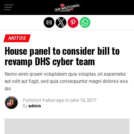
Salir de la versión móvil
MOTOS
House panel to consider bill to
revamp DHS cyber team
Nemo enim ipsam voluptatem quia voluptas sit aspernatur
aut odit aut fugit, sed quia consequuntur magni dolores eos
qui.
Published
9 años ago
on
julio 16, 2017
By
admin