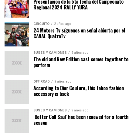
Presentación de la 5ta fecha del Campeonato
Regional 2024 RALLY YURA
CIRCUITO
2 años ago
24 Motors Tv síguenos en señal abierta por el
CANAL QuatroTv
BUSES Y CAMIONES
9 años ago
The old and New Edition cast comes together to
perform
OFF ROAD
9 años ago
According to Dior Couture, this taboo fashion
accessory is back
BUSES Y CAMIONES
9 años ago
‘Better Call Saul’ has been renewed for a fourth
season